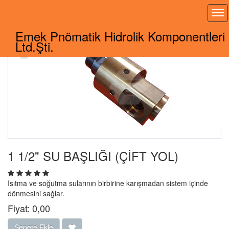
Toggle
Emek Pnömatik Hidrolik Komponentleri
Ltd.Şti.
1 1/2" SU BAŞLIĞI (ÇİFT YOL)
Isıtma ve soğutma sularının birbirine karışmadan sistem içinde
dönmesini sağlar.
Fiyat:
0,00
Sepete Ekle